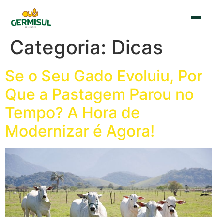
Categoria:
Dicas
🇧🇷
🇪🇸
Português
Español
Se o Seu Gado Evoluiu, Por
Que a Pastagem Parou no
Início
Tempo? A Hora de
Quem Somos
Modernizar é Agora!
Sementes
Blog
Contato