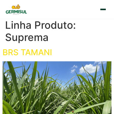
Linha Produto:
🇧🇷
🇪🇸
Português
Español
Suprema
Início
BRS TAMANI
Quem Somos
Sementes
Blog
Contato