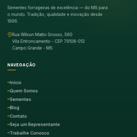
Sementes forrageiras de excelência — do MS para
WhatsApp
o mundo. Tradição, qualidade e inovação desde
1996.
(67) 3391-1000
comercial@germisul.com.br
Rua Wilson Matto Grosso, 560
Vila Entroncamento - CEP 79108-012
Campo Grande - MS
NAVEGAÇÃO
Início
Quem Somos
Sementes
Blog
Contato
Seja um Representante
Trabalhe Conosco