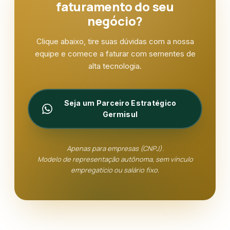
faturamento do seu
negócio?
Clique abaixo, tire suas dúvidas com a nossa
equipe e comece a faturar com sementes de
alta tecnologia.
Seja um Parceiro Estratégico
Germisul
Apenas para empresas (CNPJ).
Modelo de representação autônoma, sem vínculo
empregatício ou salário fixo.