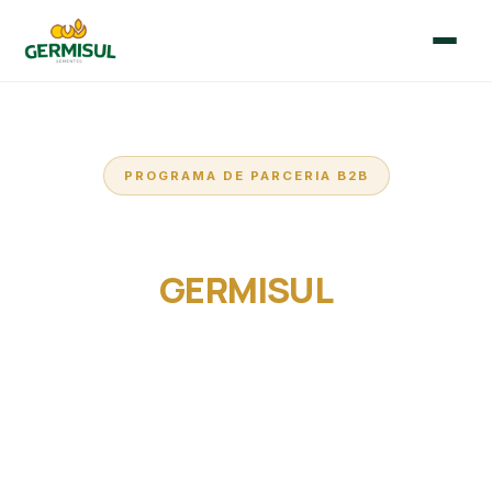
🇧🇷
🇪🇸
Português
Español
PROGRAMA DE PARCERIA B2B
Início
LEVE A FORÇA DA
Quem Somos
GERMISUL
PARA O SEU NEGÓCIO
Sementes
Blog
Seja um distribuidor autorizado ou representante
comercial e ofereça aos seus clientes a melhor
genética em sementes de pastagem, milho TMG e
Contato
sorgos Tropi — com laboratório próprio