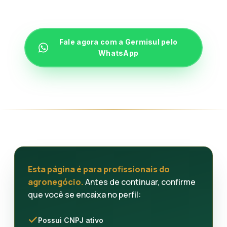
credenciado pelo MAPA.
WhatsApp
Fale agora com a Germisul pelo
(67) 3391-1000
WhatsApp
comercial@germisul.com.br
Esta página é para profissionais do
agronegócio.
Antes de continuar, confirme
que você se encaixa no perfil:
Possui CNPJ ativo