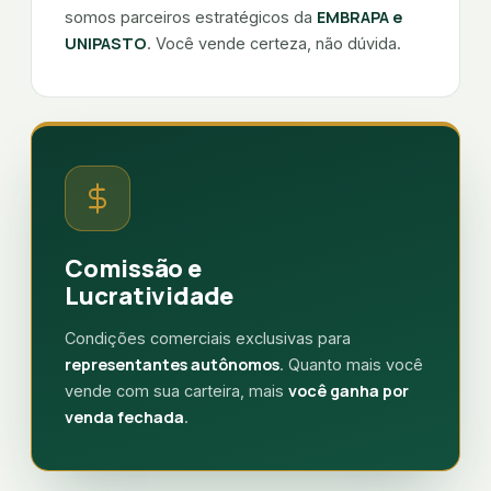
EMBRAPA e
somos parceiros estratégicos da
UNIPASTO
. Você vende certeza, não dúvida.
Comissão e
Lucratividade
Condições comerciais exclusivas para
representantes autônomos
. Quanto mais você
você ganha por
vende com sua carteira, mais
venda fechada
.