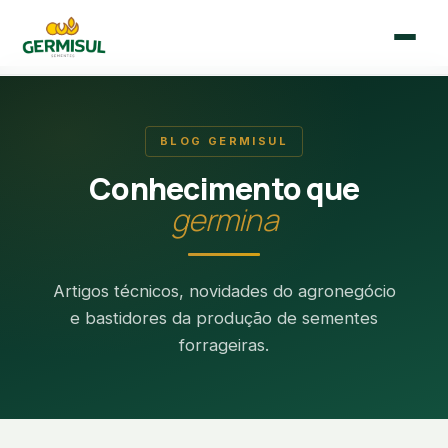
🇧🇷
🇪🇸
Português
Español
BLOG GERMISUL
Conhecimento que
Início
germina
Quem Somos
Artigos técnicos, novidades do agronegócio
Sementes
e bastidores da produção de sementes
forrageiras.
Blog
Contato