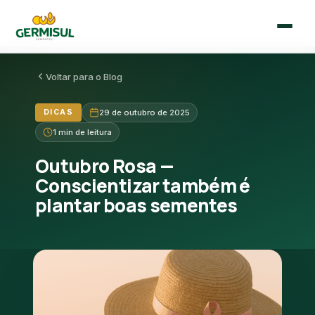
Voltar para o Blog
🇧🇷
🇪🇸
Português
Español
DICAS
29 de outubro de 2025
1 min de leitura
Início
Outubro Rosa —
Quem Somos
Conscientizar também é
plantar boas sementes
Sementes
Blog
Contato