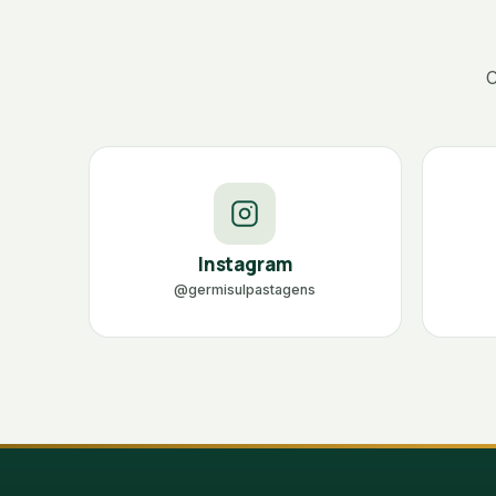
C
Instagram
@germisulpastagens