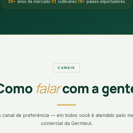
30+
33
18+
anos de mercado
cultivares
países importadores
CANAIS
Como
falar
com a gent
o canal de preferência — em todos você é atendido pelo m
comercial da Germisul.