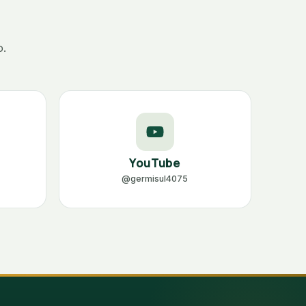
o.
YouTube
@germisul4075