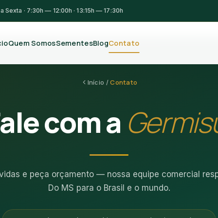
 Sexta · 7:30h — 12:00h · 13:15h — 17:30h
cio
Quem Somos
Sementes
Blog
Contato
Contato
Início /
ale com a
Germis
úvidas e peça orçamento — nossa equipe comercial resp
Do MS para o Brasil e o mundo.