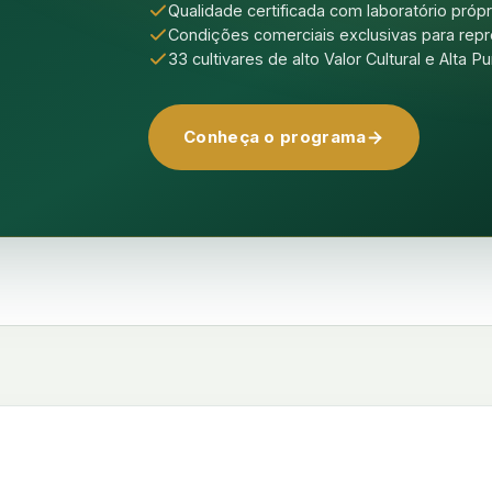
Qualidade certificada com laboratório pr
Condições comerciais exclusivas para re
33 cultivares de alto Valor Cultural e Alta P
Conheça o programa