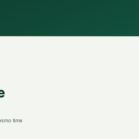
e
esmo time