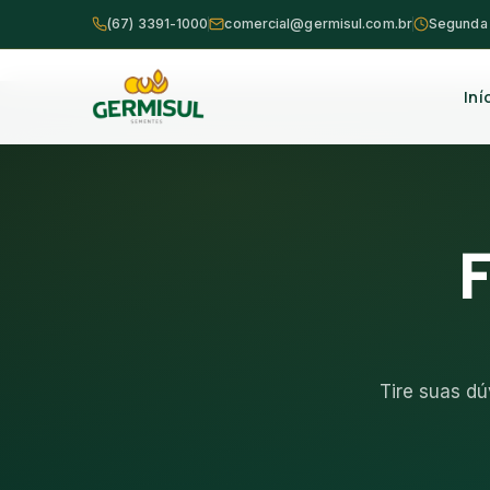
(67) 3391-1000
comercial@germisul.com.br
Segunda a
Iní
F
Tire suas d