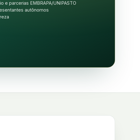
óprio e parcerias EMBRAPA/UNIPASTO
presentantes autônomos
ureza