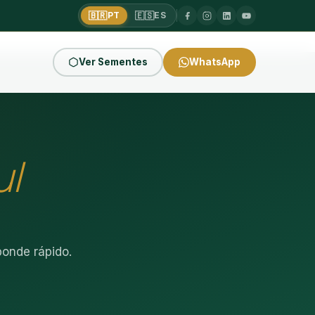
🇧🇷
🇪🇸
PT
ES
Ver Sementes
WhatsApp
ul
onde rápido.