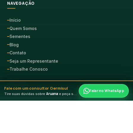
NAVEGAÇÃO
Início
Quem Somos
Sementes
Blog
Contato
Seja um Representante
Trabalhe Conosco
CONTATO
Fale com um consultor Germisul
Falar no WhatsApp
Aruana
Tire suas dúvidas sobre
e peça seu orçamento
(67) 3391-1000
WhatsApp (67) 9927-9746
comercial@germisul.com.br
ATENDIMENTO