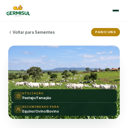
🇧🇷
🇪🇸
Voltar para Sementes
PANICUNS
Português
Español
Início
Quem Somos
Sementes
UTILIZAÇÃO
Pastejo/Fenação
Blog
RECOMENDADO PARA
Equino/Ovino/Bovino
Contato