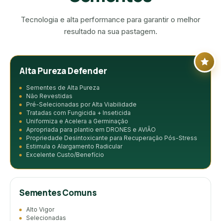
Tecnologia e alta performance para garantir o melhor
resultado na sua pastagem.
Alta Pureza Defender
Sementes de Alta Pureza
Não Revestidas
Pré-Selecionadas por Alta Viabilidade
Tratadas com Fungicida + Inseticida
Uniformiza e Acelera a Germinação
Apropriada para plantio em DRONES e AVIÃO
Propriedade Desintoxicante para Recuperação Pós-Stress
Estimula o Alargamento Radicular
Excelente Custo/Benefício
Sementes Comuns
Alto Vigor
Selecionadas