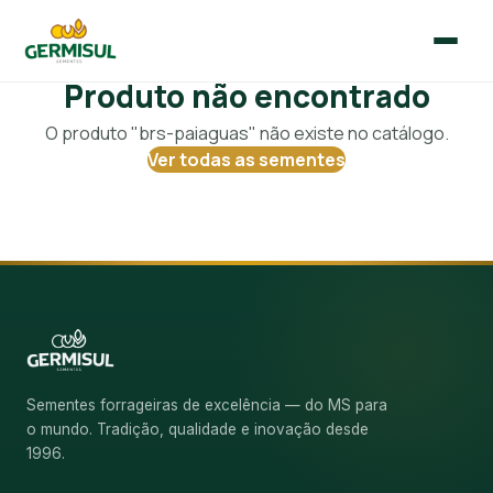
Produto não encontrado
🇧🇷
🇪🇸
Português
Español
O produto "brs-paiaguas" não existe no catálogo.
Ver todas as sementes
Início
Quem Somos
Sementes
Blog
Sementes forrageiras de excelência — do MS para
o mundo. Tradição, qualidade e inovação desde
Contato
1996.