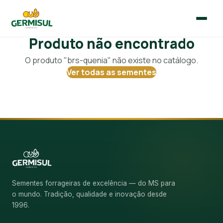
Produto não encontrado
🇧🇷
🇪🇸
Português
Español
O produto "brs-quenia" não existe no catálogo.
Ver todas as sementes
Início
Quem Somos
Sementes
Blog
Sementes forrageiras de excelência — do MS para
o mundo. Tradição, qualidade e inovação desde
Contato
1996.