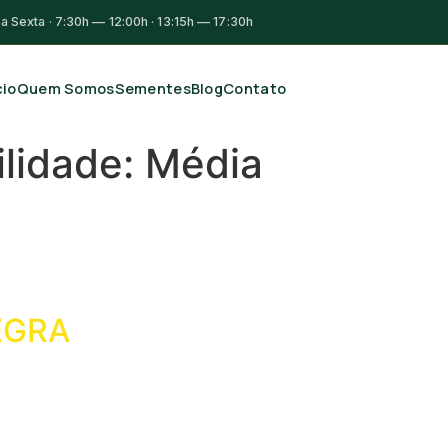
 Sexta · 7:30h — 12:00h · 13:15h — 17:30h
cio
Quem Somos
Sementes
Blog
Contato
ilidade:
Média
EGRA