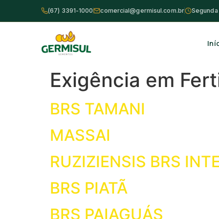
(67) 3391-1000
comercial@germisul.com.br
Segunda a
Iní
Exigência em Fert
BRS TAMANI
MASSAI
RUZIZIENSIS BRS INT
BRS PIATÃ
BRS PAIAGUÁS