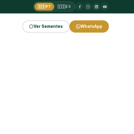
🇧🇷
🇪🇸
PT
ES
Ver Sementes
WhatsApp