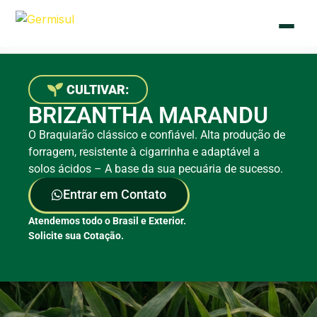
🇧🇷
🇪🇸
Português
Español
CULTIVAR:
BRIZANTHA MARANDU
O Braquiarão clássico e confiável. Alta produção de
Início
forragem, resistente à cigarrinha e adaptável a
solos ácidos – A base da sua pecuária de sucesso.
Quem Somos
Entrar em Contato
Sementes
Atendemos todo o Brasil e Exterior.
Solicite sua Cotação.
Blog
Contato