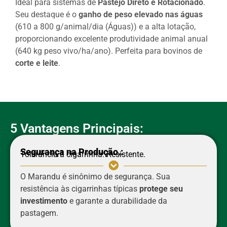
Ideal para sistemas de
Pastejo Direto e Rotacionado
.
Seu destaque é o
ganho de peso elevado nas águas
(610 a 800 g/animal/dia (Águas)) e a alta lotação,
proporcionando excelente produtividade animal anual
(640 kg peso vivo/ha/ano). Perfeita para bovinos de
corte e leite
.
5 Vantagens Principais:
Segurança na Produção.:
Tolerância à cigarrinha: Resistente.
O Marandu é sinônimo de segurança. Sua
resistência às cigarrinhas típicas
protege seu
investimento
e garante a durabilidade da
pastagem.