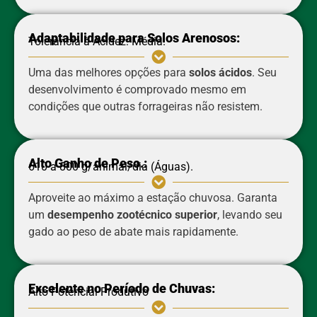
Adaptabilidade para Solos Arenosos:
Tolerância à Acidez: Média.
Uma das melhores opções para
solos ácidos
. Seu
desenvolvimento é comprovado mesmo em
condições que outras forrageiras não resistem.
Alto Ganho de Peso.:
610 a 800 g/animal/dia (Águas).
Aproveite ao máximo a estação chuvosa. Garanta
um
desempenho zootécnico superior
, levando seu
gado ao peso de abate mais rapidamente.
Excelente no Período de Chuvas:
Alto Potencial Produtivo