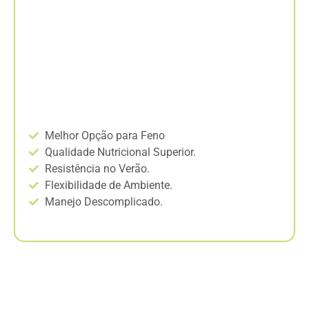
Tamani)
O híbrido Panicum que entrega alto valor
nutritivo e persistência na seca,
permitindo uma produtividade animal
superior e constante.
Melhor Opção para Feno
Qualidade Nutricional Superior.
Resistência no Verão.
Flexibilidade de Ambiente.
Manejo Descomplicado.