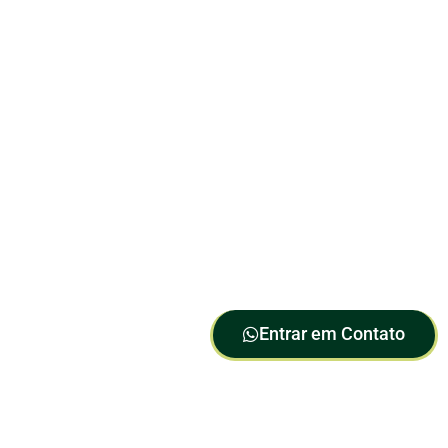
Solicite sua Cotação, Tire
Dúvidas ou Conheça nossas
Soluções:
Clique e Descubra como as
Sementes Germisul
podem Impulsionar sua
Produtividade!
Entrar em Contato