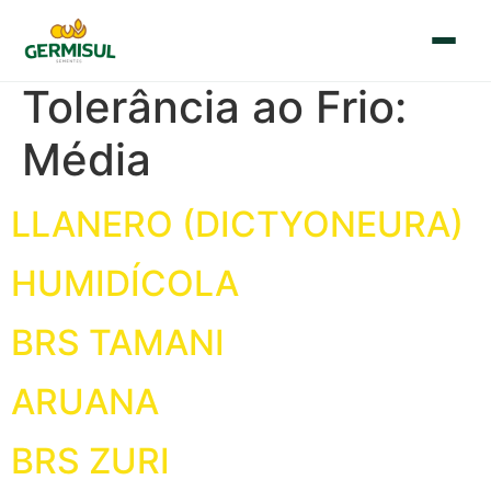
Tolerância ao Frio:
🇧🇷
🇪🇸
Português
Español
Média
Início
LLANERO (DICTYONEURA)
Quem Somos
HUMIDÍCOLA
Sementes
BRS TAMANI
Blog
ARUANA
Contato
BRS ZURI